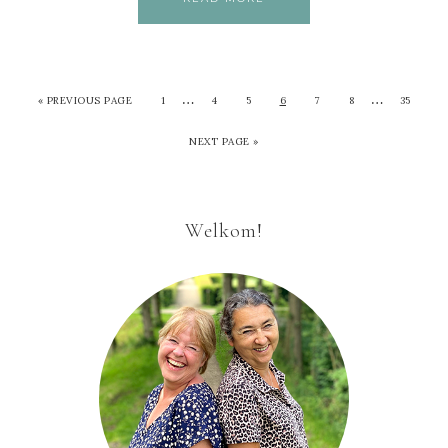
…
…
«
PREVIOUS PAGE
1
4
5
6
7
8
35
NEXT PAGE »
Welkom!