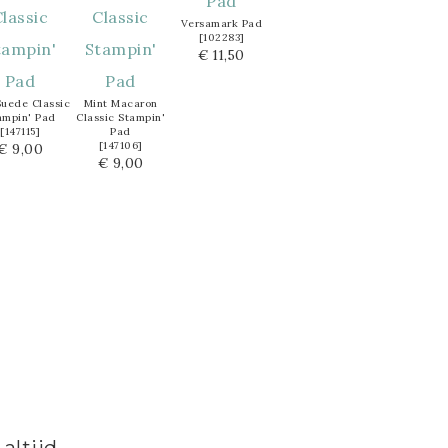
Versamark Pad
[
102283
]
€ 11,50
Suede Classic
Mint Macaron
ampin' Pad
Classic Stampin'
[
147115
]
Pad
[
147106
]
€ 9,00
€ 9,00