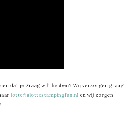
ezien dat je graag wilt hebben? Wij verzorgen graag
 naar
lotte@alottestampingfun.nl
en wij zorgen
!