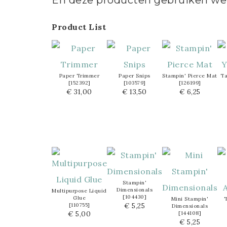
En deze producten gebruiken we 
Product List
Paper Trimmer
Paper Snips
Stampin' Pierce Mat
Ta
[
152392
]
[
103579
]
[
126199
]
€ 31,00
€ 13,50
€ 6,25
Stampin'
Dimensionals
Multipurpose Liquid
[
104430
]
Glue
Mini Stampin'
€ 5,25
[
110755
]
Dimensionals
€ 5,00
[
144108
]
€ 5,25