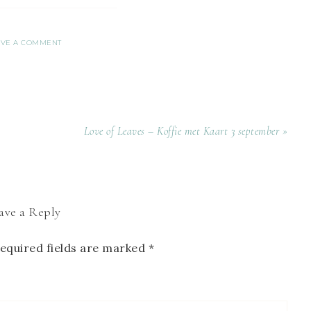
AVE A COMMENT
Love of Leaves – Koffie met Kaart 3 september »
ave a Reply
equired fields are marked
*