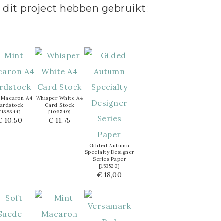
 dit project hebben gebruikt:
 Macaron A4
Whisper White A4
ardstock
Card Stock
[
138344
]
[
106549
]
€ 10,50
€ 11,75
Gilded Autumn
Specialty Designer
Series Paper
[
153520
]
€ 18,00