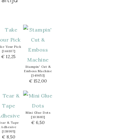
altijd
ke Your Pick
[
144107
]
€ 12,25
Stampin' Cut &
Emboss Machine
[
149653
]
€ 152,00
Mini Glue Dots
[
103683
]
€ 6,50
Tear & Tape
Adhesive
[
138995
]
€ 8,50