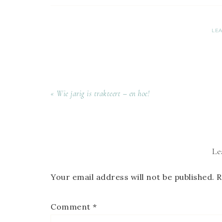
LE
« Wie jarig is trakteert – en hoe!
Le
Your email address will not be published.
R
Comment
*