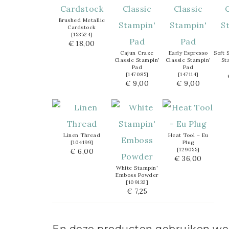
Brushed Metallic
Cardstock
[
153524
]
€ 18,00
Cajun Craze
Early Espresso
Soft 
Classic Stampin'
Classic Stampin'
St
Pad
Pad
[
147085
]
[
147114
]
€ 9,00
€ 9,00
Linen Thread
Heat Tool – Eu
[
104199
]
Plug
[
129055
]
€ 6,00
€ 36,00
White Stampin'
Emboss Powder
[
109132
]
€ 7,25