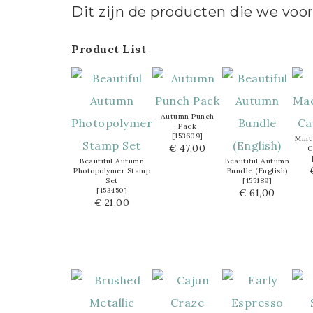
Dit zijn de producten die we voor
Product List
Autumn Punch
Pack
[
153609
]
Mint
€ 47,00
C
Beautiful Autumn
Beautiful Autumn
Photopolymer Stamp
Bundle (English)
Set
[
155189
]
[
153450
]
€ 61,00
€ 21,00