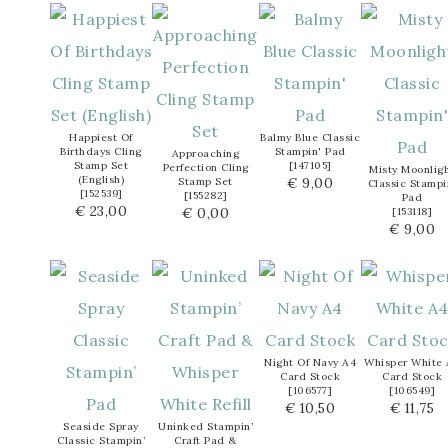
Happiest Of
Balmy Blue Classic
Birthdays Cling
Stampin' Pad
Approaching
Stamp Set
[
147105
]
Perfection Cling
Misty Moonlig
(English)
€ 9,00
Stamp Set
Classic Stampi
[
152539
]
[
155282
]
Pad
€ 23,00
€ 0,00
[
153118
]
€ 9,00
Night Of Navy A4
Whisper White 
Card Stock
Card Stock
[
106577
]
[
106549
]
€ 10,50
€ 11,75
Seaside Spray
Uninked Stampin’
Classic Stampin’
Craft Pad &