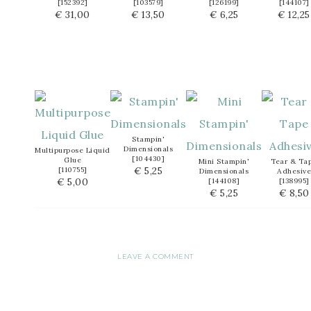
[
152392
]
[
103579
]
[
126199
]
[
144107
]
€ 31,00
€ 13,50
€ 6,25
€ 12,25
Stampin'
Dimensionals
Multipurpose Liquid
[
104430
]
Glue
Mini Stampin'
Tear & Ta
€ 5,25
[
110755
]
Dimensionals
Adhesive
€ 5,00
[
144108
]
[
138995
]
€ 5,25
€ 8,50
LEAVE A COMMENT