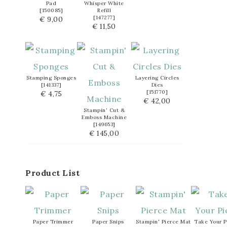
Pad
Whisper White
[
150085
]
Refill
[
147277
]
€ 9,00
€ 11,50
Stamping Sponges
Layering Circles
[
141337
]
Dies
[
151770
]
€ 4,75
€ 42,00
Stampin' Cut &
Emboss Machine
[
149653
]
€ 145,00
Product List
Paper Trimmer
Paper Snips
Stampin' Pierce Mat
Take Your P