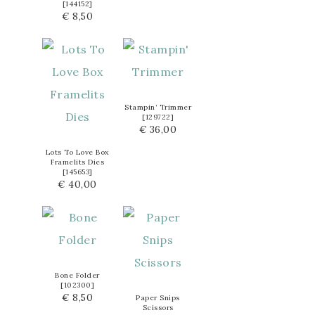
[
144152
]
€ 8,50
Stampin’ Trimmer
[
129722
]
€ 36,00
Lots To Love Box
Framelits Dies
[
145653
]
€ 40,00
Bone Folder
[
102300
]
€ 8,50
Paper Snips
Scissors