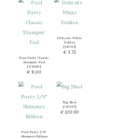
Delicate White
Doilies
[
141701
]
€ 3,75
Pool Party Classic
Stampin’ Pad
[
126982
]
€ 8,00
Big Shot
[
143263
]
€ 120,00
Pool Party 3/8″
Shimmer Ribbon