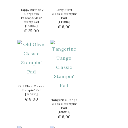
Happy Birthday
Berry Burst
Gorgeous
Classic Stampin’
Photopolymer
Pad
Stamp Set
[
144083
]
[
143662
]
€ 8,00
€ 25,00
Old Olive Classic
Stampin’ Pad
[
126953
]
€ 8,00
Tangerine Tango
Classic Stampin’
Pad
[
126946
]
€ 8,00