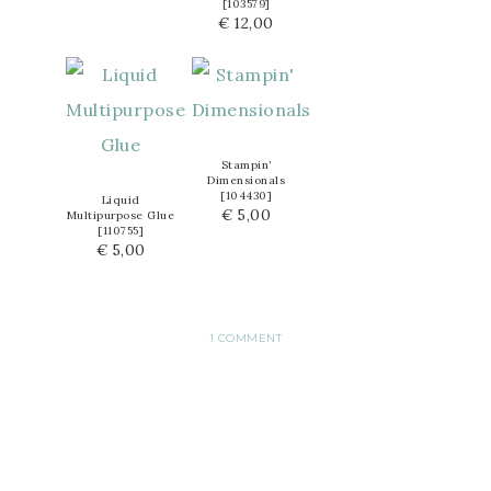
[
103579
]
€ 12,00
Stampin’
Dimensionals
[
104430
]
Liquid
€ 5,00
Multipurpose Glue
[
110755
]
€ 5,00
1 COMMENT