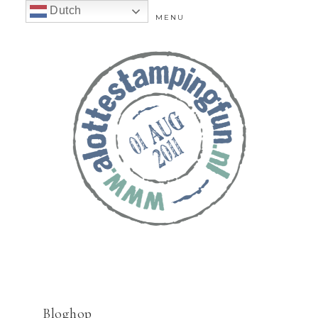
Dutch
MENU
Bloghop