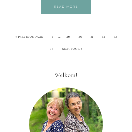
READ MORE
…
«
PREVIOUS PAGE
1
29
30
31
32
33
34
NEXT PAGE »
Welkom!