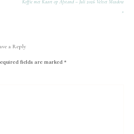
Koffie met Kaart op Afstand – Juli 2026 Velvet Meadow
»
ave a Reply
equired fields are marked
*