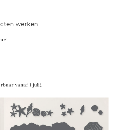
ucten werken
met:
aar vanaf 1 juli).