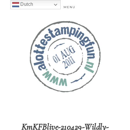
Dutch
MENU
KmKFBlive-210429-Wildly-