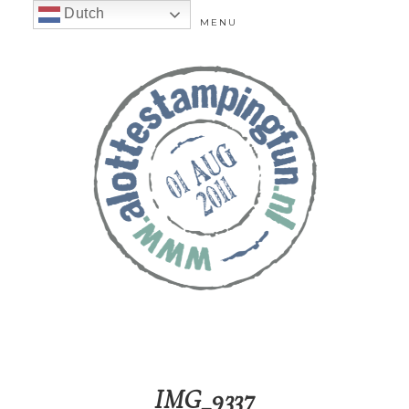
Dutch
MENU
IMG_9337