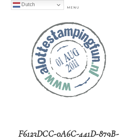
Dutch
MENU
F6123DCC-0A6C-441D-879B-