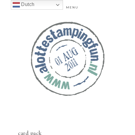
Dutch
MENU
card pack