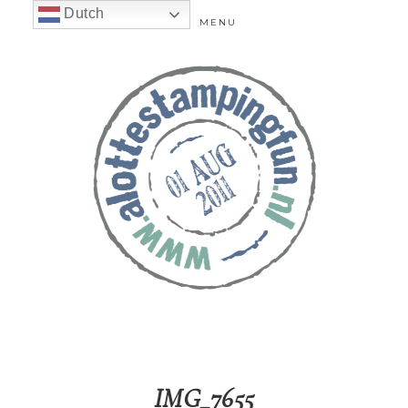
Dutch
MENU
IMG_7655