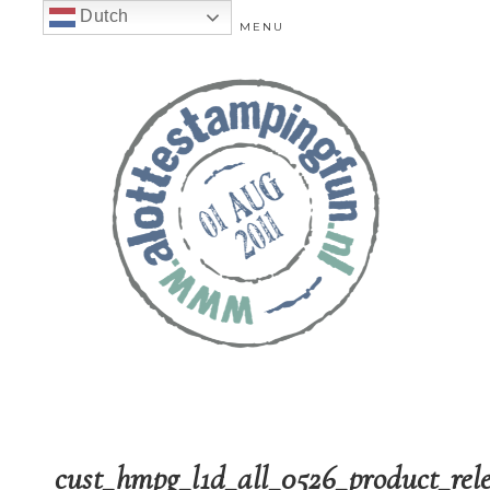
Dutch
MENU
cust_hmpg_l1d_all_0526_product_rel