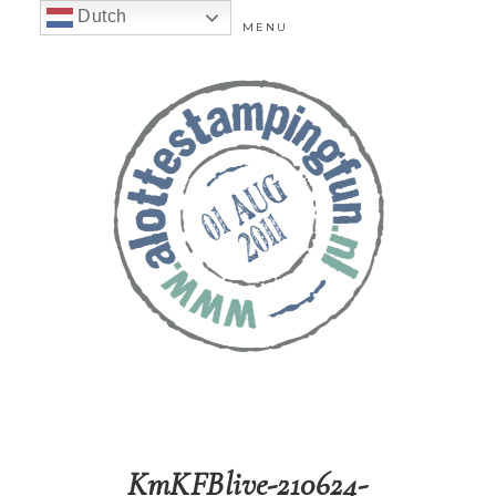
Dutch
MENU
KmKFBlive-210624-