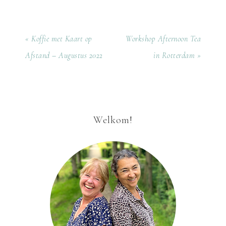
« Koffie met Kaart op
Workshop Afternoon Tea
Afstand – Augustus 2022
in Rotterdam »
Welkom!