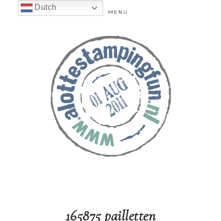
Dutch
MENU
165875 pailletten