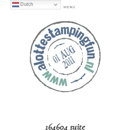
Dutch
MENU
164604 suite