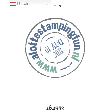
Dutch
MENU
164933