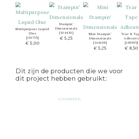
Stampin'
Dimensionals
Multipurpose Liquid
[
104430
]
Glue
Mini Stampin'
Tear & Ta
€ 5,25
[
110755
]
Dimensionals
Adhesive
€ 5,00
[
144108
]
[
138995
]
€ 5,25
€ 8,50
Dit zijn de producten die we voor
dit project hebben gebruikt:
5 COMMENTS