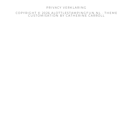
PRIVACY VERKLARING
COPYRIGHT © 2026 ALOTTLESTAMPINGFUN.NL · THEME
CUSTOMISATION BY CATHERINE CARROLL