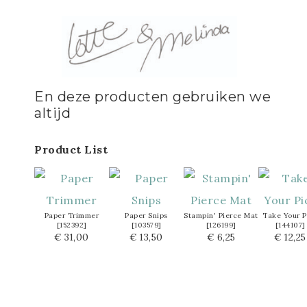
En deze producten gebruiken we
altijd
Product List
Paper Trimmer
Paper Snips
Stampin' Pierce Mat
Take Your P
[
152392
]
[
103579
]
[
126199
]
[
144107
]
€ 31,00
€ 13,50
€ 6,25
€ 12,25