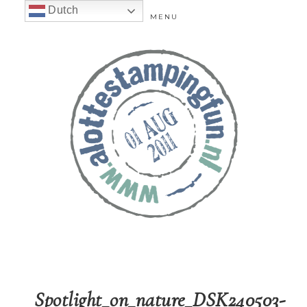
Dutch
MENU
Spotlight_on_nature_DSK240503-