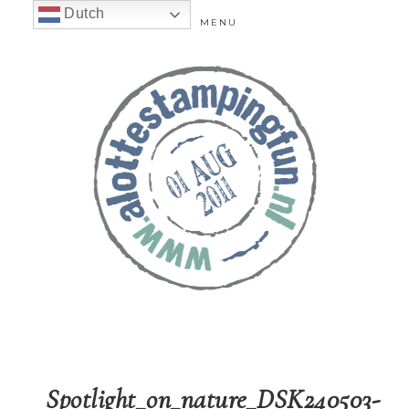
Dutch
MENU
Spotlight_on_nature_DSK240503-