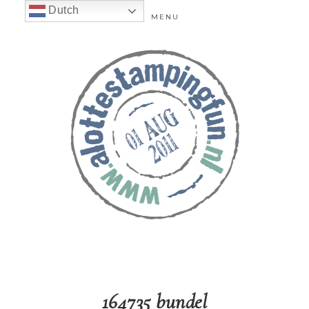
Dutch
MENU
164735 bundel