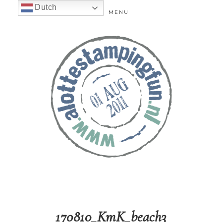
Dutch
MENU
170810_KmK_beach3