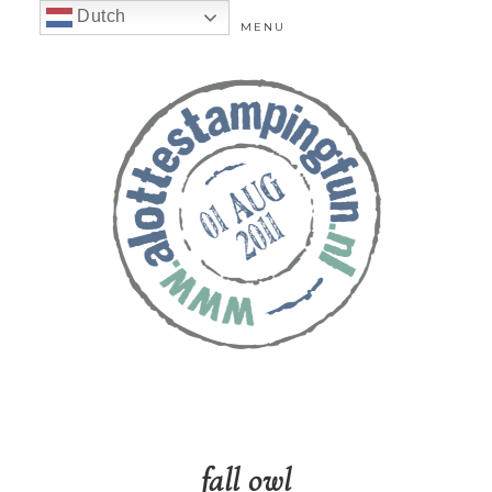
Dutch
MENU
fall owl