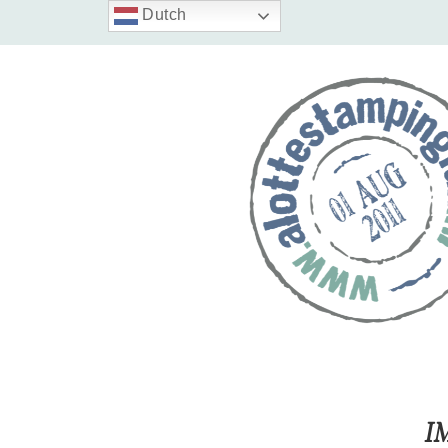
Dutch
I