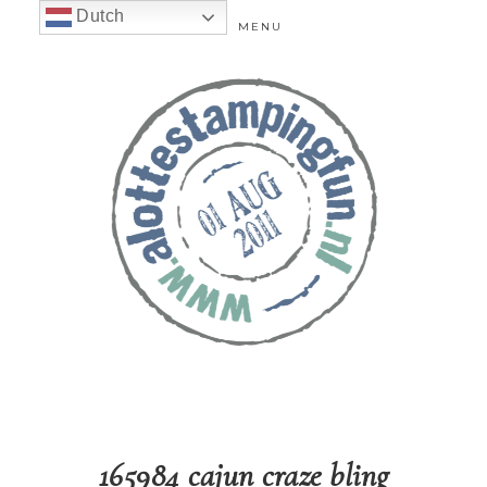
Dutch
MENU
165984 cajun craze bling