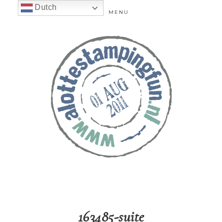
Dutch
MENU
163485-suite