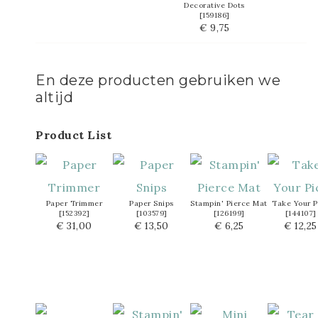
Decorative Dots
[
159186
]
€ 9,75
En deze producten gebruiken we
altijd
Product List
Paper Trimmer
Paper Snips
Stampin' Pierce Mat
Take Your P
[
152392
]
[
103579
]
[
126199
]
[
144107
]
€ 31,00
€ 13,50
€ 6,25
€ 12,25