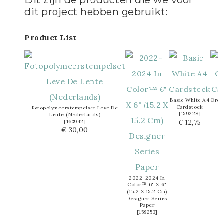
Dit zijn de producten die we voor
dit project hebben gebruikt:
Product List
Basic White A4
Or
Cardstock
Fotopolymeerstempelset Leve De
[
159228
]
Lente (Nederlands)
€ 12,75
[
163942
]
€ 30,00
2022–2024 In
Color™ 6" X 6"
(15.2 X 15.2 Cm)
Designer Series
Paper
[
159253
]