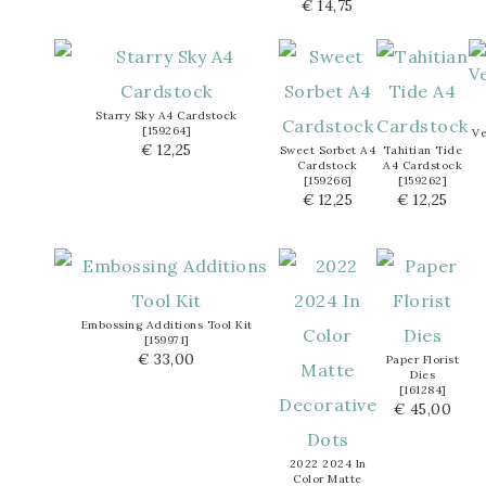
€ 14,75
Starry Sky A4 Cardstock
[
159264
]
Ve
€ 12,25
Sweet Sorbet A4
Tahitian Tide
Cardstock
A4 Cardstock
[
159266
]
[
159262
]
€ 12,25
€ 12,25
Embossing Additions Tool Kit
[
159971
]
€ 33,00
Paper Florist
Dies
[
161284
]
€ 45,00
2022 2024 In
Color Matte