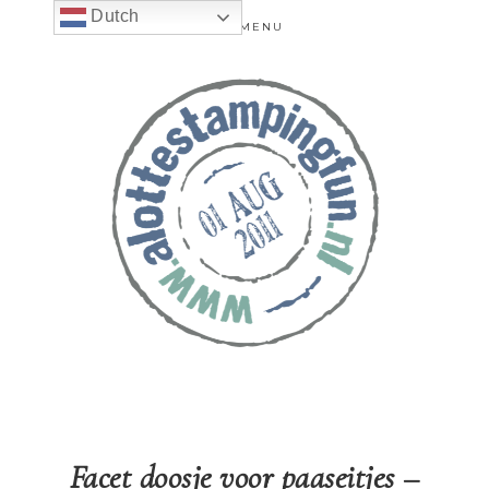
Dutch
MENU
Facet doosje voor paaseitjes –