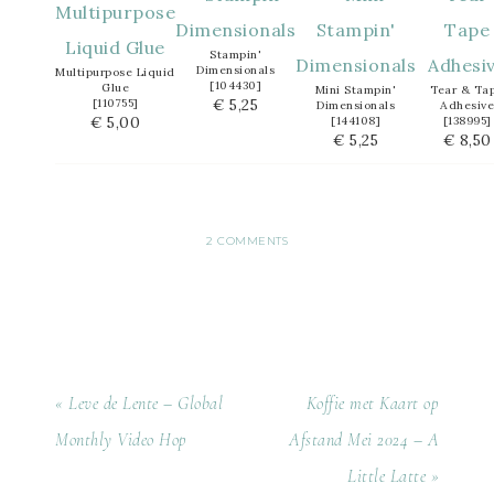
Stampin'
Dimensionals
Multipurpose Liquid
[
104430
]
Glue
Mini Stampin'
Tear & Ta
€ 5,25
[
110755
]
Dimensionals
Adhesive
€ 5,00
[
144108
]
[
138995
]
€ 5,25
€ 8,50
2 COMMENTS
« Leve de Lente – Global
Koffie met Kaart op
Monthly Video Hop
Afstand Mei 2024 – A
Little Latte »