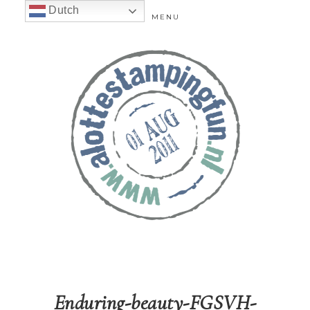
Dutch
MENU
Enduring-beauty-FGSVH-