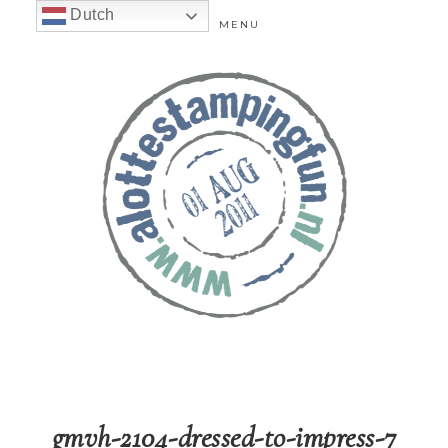
Dutch
MENU
gmvh-2104-dressed-to-impress-7