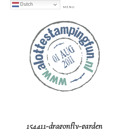
Dutch
MENU
154411-dragonfly-garden