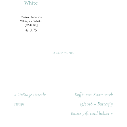
Twine Baker’s
Whisper White
[
124262
]
€ 3,75
9 COMMENTS
« OnStage Utrecht –
Koffie met Kaart week
swaps
15/2018 – Butterfly
Basics gift card holder »