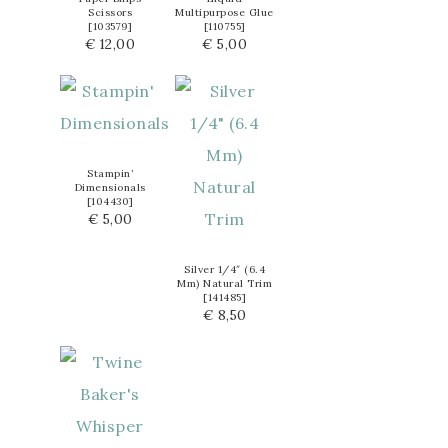
Scissors
Multipurpose Glue
[
103579
]
[
110755
]
€ 12,00
€ 5,00
Stampin’
Dimensionals
[
104430
]
€ 5,00
Silver 1/4″ (6.4
Mm) Natural Trim
[
141485
]
€ 8,50