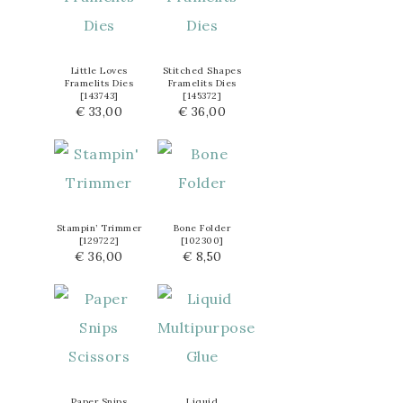
Little Loves
Stitched Shapes
Framelits Dies
Framelits Dies
[
143743
]
[
145372
]
€ 33,00
€ 36,00
Stampin’ Trimmer
Bone Folder
[
129722
]
[
102300
]
€ 36,00
€ 8,50
Paper Snips
Liquid