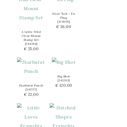
Heat Tool – Eu
Plug
[
129055
]
€ 36,00
A Little Wild
Clear-Mount
Stamp Set
[
144344
]
€ 25,00
Big Shot
[
143263
]
€ 120,00
Starburst Punch
[
143717
]
€ 22,00