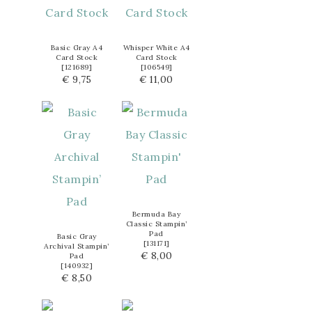
Basic Gray A4
Whisper White A4
Card Stock
Card Stock
[
121689
]
[
106549
]
€ 9,75
€ 11,00
Bermuda Bay
Classic Stampin’
Pad
Basic Gray
[
131171
]
Archival Stampin’
€ 8,00
Pad
[
140932
]
€ 8,50