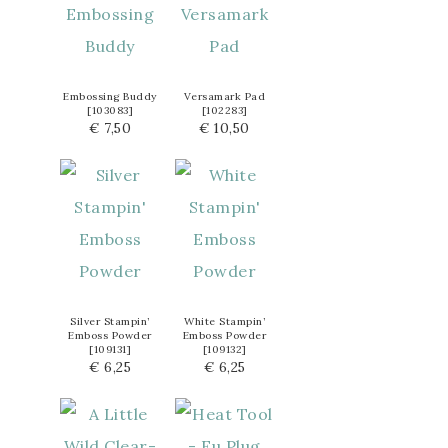
Embossing Buddy
Versamark Pad
[
103083
]
[
102283
]
€ 7,50
€ 10,50
Silver Stampin’
White Stampin’
Emboss Powder
Emboss Powder
[
109131
]
[
109132
]
€ 6,25
€ 6,25