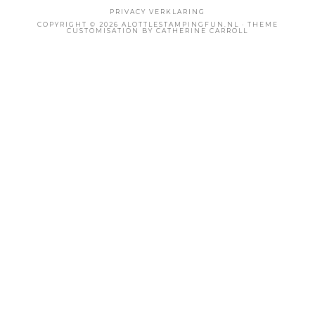
PRIVACY VERKLARING
COPYRIGHT © 2026 ALOTTLESTAMPINGFUN.NL · THEME
CUSTOMISATION BY CATHERINE CARROLL