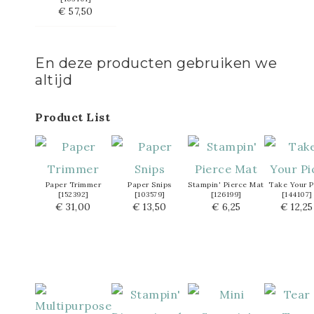
€ 57,50
En deze producten gebruiken we
altijd
Product List
Paper Trimmer
Paper Snips
Stampin' Pierce Mat
Take Your P
[
152392
]
[
103579
]
[
126199
]
[
144107
]
€ 31,00
€ 13,50
€ 6,25
€ 12,25