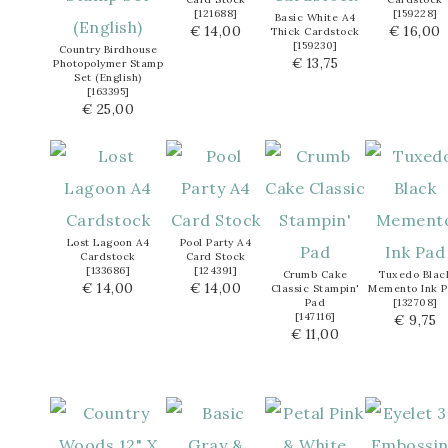
[
121688
]
[
159228
]
Basic White A4
€ 14,00
€ 16,00
Thick Cardstock
[
159230
]
Country Birdhouse
€ 13,75
Photopolymer Stamp
Set (English)
[
163395
]
€ 25,00
Lost Lagoon A4
Pool Party A4
Cardstock
Card Stock
[
133686
]
[
124391
]
Crumb Cake
Tuxedo Blac
€ 14,00
€ 14,00
Classic Stampin'
Memento Ink 
Pad
[
132708
]
[
147116
]
€ 9,75
€ 11,00