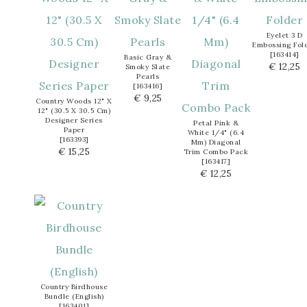
Eyelet 3 D
Embossing Fol
[
163414
]
Basic Gray &
€ 12,25
Smoky Slate
Pearls
[
163416
]
€ 9,25
Country Woods 12" X
12" (30.5 X 30.5 Cm)
Designer Series
Petal Pink &
Paper
White 1/4" (6.4
[
163393
]
Mm) Diagonal
€ 15,25
Trim Combo Pack
[
163417
]
€ 12,25
Country Birdhouse
Bundle (English)
[
163401
]