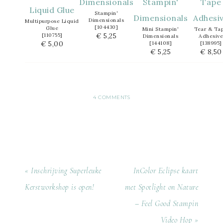
Stampin'
Dimensionals
Multipurpose Liquid
[
104430
]
Glue
Mini Stampin'
Tear & Ta
€ 5,25
[
110755
]
Dimensionals
Adhesive
€ 5,00
[
144108
]
[
138995
]
€ 5,25
€ 8,50
4 COMMENTS
« Inschrijving Superleuke
InColor Eclipse kaart
Kerstworkshop is open!
met Spotlight on Nature
– Feel Good Stampin
Video Hop »