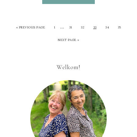
…
«
PREVIOUS PAGE
1
31
32
33
34
35
NEXT PAGE »
Welkom!