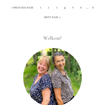
…
«
PREVIOUS PAGE
1
2
3
4
5
6
8
NEXT PAGE »
Welkom!