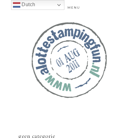
Dutch
MENU
geen categorie