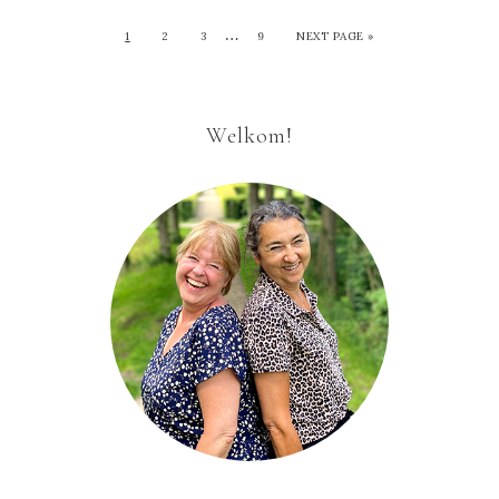
…
1
2
3
9
NEXT PAGE »
Welkom!