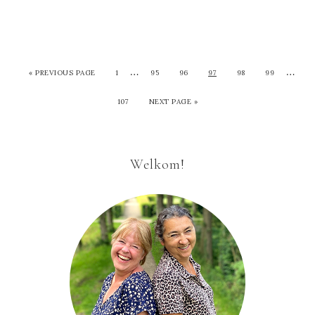
…
…
«
PREVIOUS PAGE
1
95
96
97
98
99
107
NEXT PAGE »
Welkom!