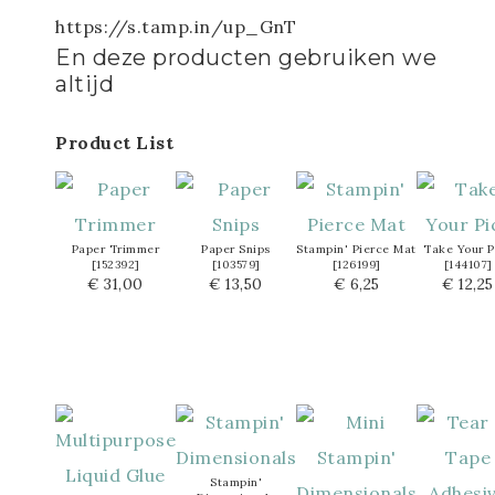
https://s.tamp.in/up_GnT
En deze producten gebruiken we
altijd
Product List
Paper Trimmer
Paper Snips
Stampin' Pierce Mat
Take Your P
[
152392
]
[
103579
]
[
126199
]
[
144107
]
€ 31,00
€ 13,50
€ 6,25
€ 12,25
Stampin'