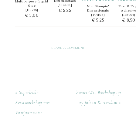
Dimensionals
Multipurpose Liquid
[
104430
]
Glue
Mini Stampin'
Tear & Ta
€ 5,25
[
110755
]
Dimensionals
Adhesive
€ 5,00
[
144108
]
[
138995
]
€ 5,25
€ 8,50
LEAVE A COMMENT
« Superleuke
Zwart-Wit Workshop op
Kerstworkshop met
27 juli in Rotterdam »
Voorjaarstwist