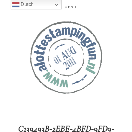
Dutch
MENU
C139493B-2EBE-4BFD-9FD9-