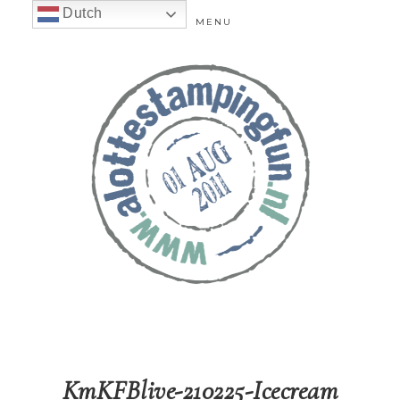
Dutch
MENU
KmKFBlive-210225-Icecream