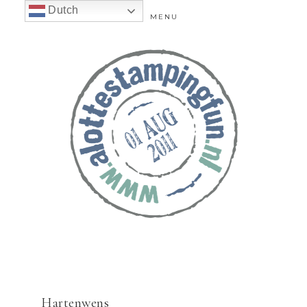
Dutch
MENU
Hartenwens