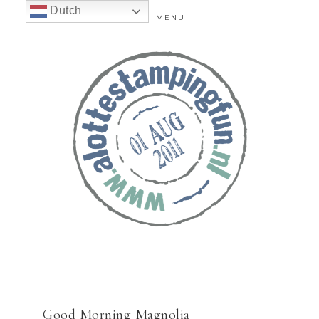
Dutch
MENU
Good Morning Magnolia