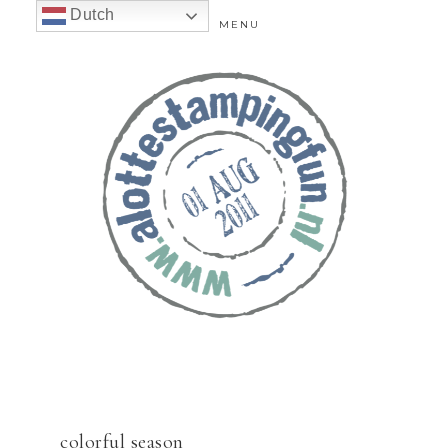
Dutch
MENU
colorful season